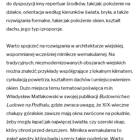
do dyspozycji inny repertuar środków, taki jak: położenie na
działce, orientacja według kierunków świata, bryła, a także
rozwiązania formalne, takie jak położenie okien, kształt
dachu, jego typ i proporcje.
Warto spojrzeć na rozwiązania w architekturze wiejskiej,
wspomnianej wcześniej mimikrze wernakularnej. Na
tradycyjnych, niezmodernizowanych obszarach wiejskich
można znaleźć przykłady współgrające z lokalnym klimatem,
cyrkulacją powietrza, kształtem dachów i umiejscowieniem
okien. Dużo miejsca temu tematowi poświęca m.in.
Władysław Matlakowski w swojej publikacji
Budownictwo
Ludowe na Podhalu
, gdzie zwraca uwagę, że XIX-wieczne
chałupy góralskie zawsze mają okna zwrócone na południe,
żeby mogły łapać jak najwięcej światła, czy szeroki okap,
który chroni przed deszczem. Mimikra wernakularna to
gałąź wiedzy, która bada i szerzy takie podejście. Warto