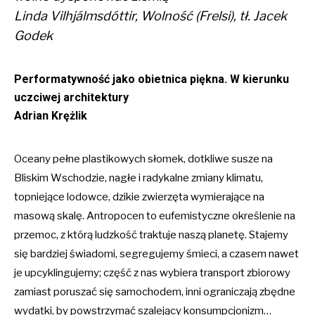
Linda Vilhjálmsdóttir,
Wolność
(
Frelsi
)
,
tł. Jacek
Godek
Performatywność jako obietnica piękna. W kierunku
uczciwej architektury
Adrian Krężlik
Oceany pełne plastikowych słomek, dotkliwe susze na
Bliskim Wschodzie, nagłe i radykalne zmiany klimatu,
topniejące lodowce, dzikie zwierzęta wymierające na
masową skalę. Antropocen to eufemistyczne określenie na
przemoc, z którą ludzkość traktuje naszą planetę. Stajemy
się bardziej świadomi, segregujemy śmieci, a czasem nawet
je upcyklingujemy; część z nas wybiera transport zbiorowy
zamiast poruszać się samochodem, inni ograniczają zbędne
wydatki, by powstrzymać szalejący konsumpcjonizm…