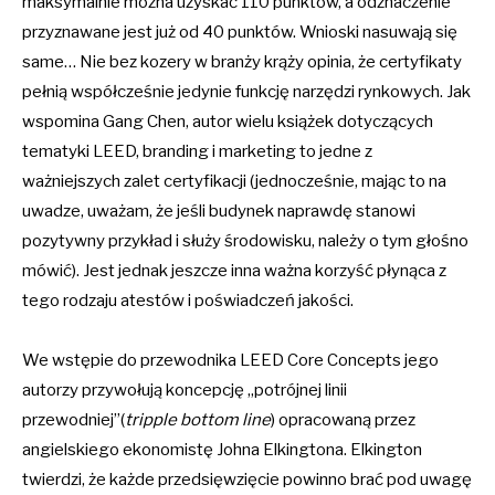
maksymalnie można uzyskać 110 punktów, a odznaczenie
przyznawane jest już od 40 punktów. Wnioski nasuwają się
same… Nie bez kozery w branży krąży opinia, że certyfikaty
pełnią współcześnie jedynie funkcję narzędzi rynkowych. Jak
wspomina Gang Chen, autor wielu książek dotyczących
tematyki LEED, branding i marketing to jedne z
ważniejszych zalet certyfikacji (jednocześnie, mając to na
uwadze, uważam, że jeśli budynek naprawdę stanowi
pozytywny przykład i służy środowisku, należy o tym głośno
mówić). Jest jednak jeszcze inna ważna korzyść płynąca z
tego rodzaju atestów i poświadczeń jakości.
We wstępie do przewodnika LEED Core Concepts jego
autorzy przywołują koncepcję „potrójnej linii
przewodniej”(
tripple bottom line
) opracowaną przez
angielskiego ekonomistę Johna Elkingtona. Elkington
twierdzi, że każde przedsięwzięcie powinno brać pod uwagę