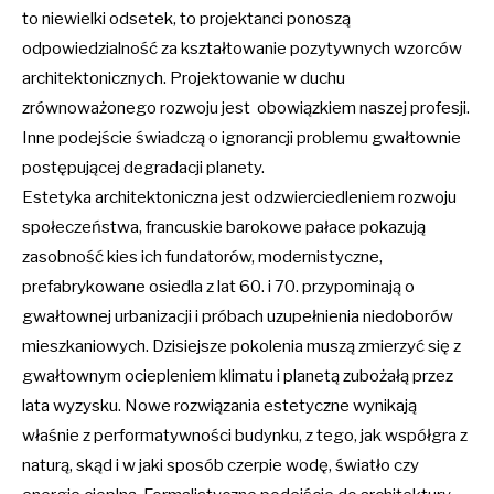
to niewielki odsetek, to projektanci ponoszą
odpowiedzialność za kształtowanie pozytywnych wzorców
architektonicznych. Projektowanie w duchu
zrównoważonego rozwoju jest obowiązkiem naszej profesji.
Inne podejście świadczą o ignorancji problemu gwałtownie
postępującej degradacji planety.
Estetyka architektoniczna jest odzwierciedleniem rozwoju
społeczeństwa, francuskie barokowe pałace pokazują
zasobność kies ich fundatorów, modernistyczne,
prefabrykowane osiedla z lat 60. i 70. przypominają o
gwałtownej urbanizacji i próbach uzupełnienia niedoborów
mieszkaniowych. Dzisiejsze pokolenia muszą zmierzyć się z
gwałtownym ociepleniem klimatu i planetą zubożałą przez
lata wyzysku. Nowe rozwiązania estetyczne wynikają
właśnie z performatywności budynku, z tego, jak współgra z
naturą, skąd i w jaki sposób czerpie wodę, światło czy