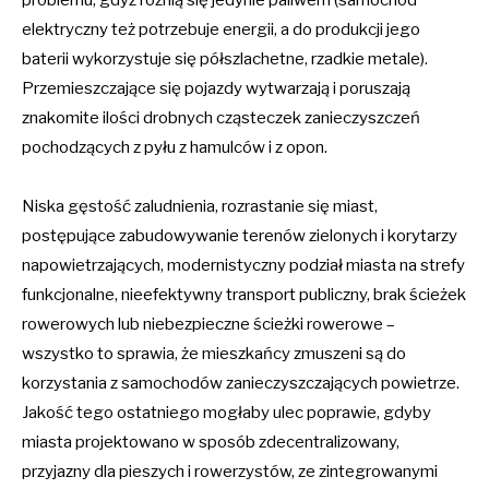
problemu, gdyż różnią się jedynie paliwem (samochód
elektryczny też potrzebuje energii, a do produkcji jego
baterii wykorzystuje się półszlachetne, rzadkie metale).
Przemieszczające się pojazdy wytwarzają i poruszają
znakomite ilości drobnych cząsteczek zanieczyszczeń
pochodzących z pyłu z hamulców i z opon.
Niska gęstość zaludnienia, rozrastanie się miast,
postępujące zabudowywanie terenów zielonych i korytarzy
napowietrzających, modernistyczny podział miasta na strefy
funkcjonalne, nieefektywny transport publiczny, brak ścieżek
rowerowych lub niebezpieczne ścieżki rowerowe –
wszystko to sprawia, że mieszkańcy zmuszeni są do
korzystania z samochodów zanieczyszczających powietrze.
Jakość tego ostatniego mogłaby ulec poprawie, gdyby
miasta projektowano w sposób zdecentralizowany,
przyjazny dla pieszych i rowerzystów, ze zintegrowanymi