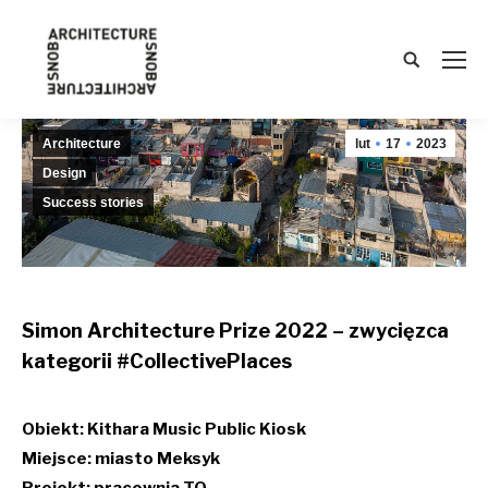
Search:
Architecture
lut
17
2023
Design
Success stories
Simon Architecture Prize 2022 – zwycięzca
kategorii #CollectivePlaces
Obiekt: Kithara Music Public Kiosk
Miejsce: miasto Meksyk
Projekt: pracownia TO