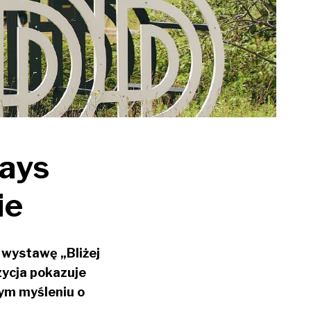
Days
ie
 wystawę „Bliżej
zycja pokazuje
mym myśleniu o