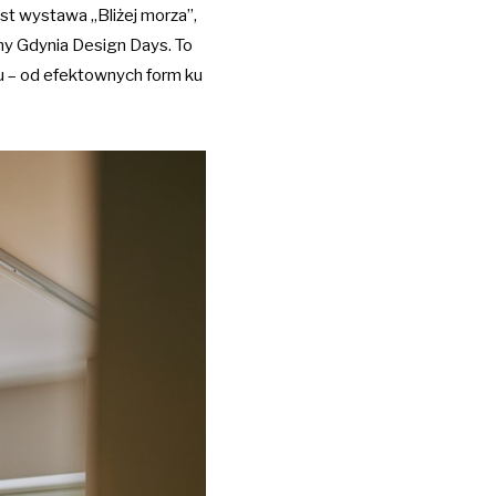
est wystawa „Bliżej morza”,
y Gdynia Design Days. To
u – od efektownych form ku