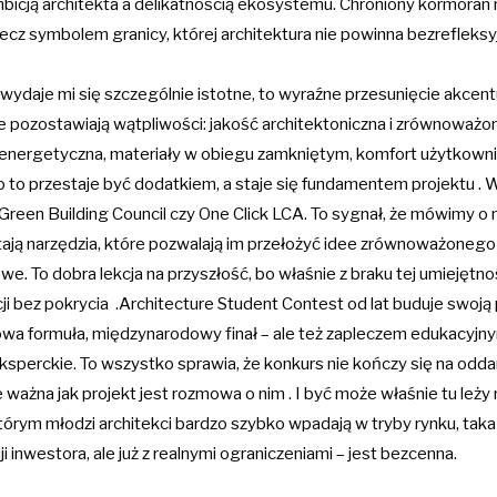
bicją architekta a delikatnością ekosystemu. Chroniony kormoran m
ecz symbolem granicy, której architektura nie powinna bezrefleksy
u wydaje mi się szczególnie istotne, to wyraźne przesunięcie akcentu
 nie pozostawiają wątpliwości: jakość architektoniczna i zrównowa
nergetyczna, materiały w obiegu zamkniętym, komfort użytkownik
 to przestaje być dodatkiem, a staje się fundamentem projektu .
W
 Green Building Council czy One Click LCA. To sygnał, że mówimy o
stają narzędzia, które pozwalają im przełożyć idee zrównoważonego
e. To dobra lekcja na przyszłość, bo właśnie z braku tej umiejętnośc
ji bez pokrycia .
Architecture Student Contest od lat buduje swoją p
a formuła, międzynarodowy finał – ale też zapleczem edukacyjnym
ksperckie. To wszystko sprawia, że konkurs nie kończy się na oddani
ważna jak projekt jest rozmowa o nim .
I być może właśnie tu leży
tórym młodzi architekci bardzo szybko wpadają w tryby rynku, tak
i inwestora, ale już z realnymi ograniczeniami – jest bezcenna.