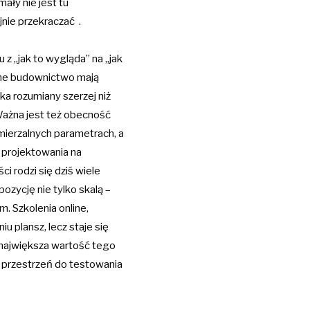
ały nie jest tu
jnie przekraczać .
 z „jak to wygląda” na „jak
żone budownictwo mają
a rozumiany szerzej niż
ażna jest też obecność
 mierzalnych parametrach, a
 projektowania na
i rodzi się dziś wiele
ozycję nie tylko skalą –
. Szkolenia online,
u plansz, lecz staje się
 największa wartość tego
a przestrzeń do testowania