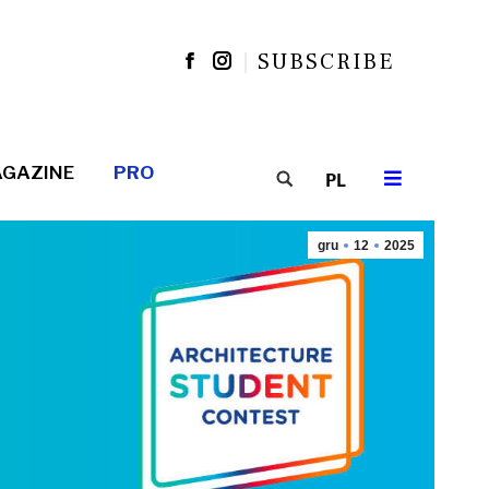
SUBSCRIBE
Facebook
Instagram
Search:
GAZINE
PRO
Search:
gru
12
2025