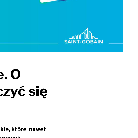
e. O
czyć się
takie, które nawet
h napięć