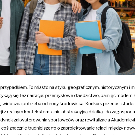
 przypadkiem. To miasto na styku geograficznym, historycznym i 
tykają się też narracje: przemysłowe dziedzictwo, pamięć moderniz
iej widoczna potrzeba ochrony środowiska. Konkurs przenosi stude
cji z realnym kontekstem, a nie abstrakcyjną działką „do zagospod
udynek zakwaterowania sportowców oraz rewitalizacja Akademicki
 coś znacznie trudniejszego o zaprojektowanie relacji między nowy