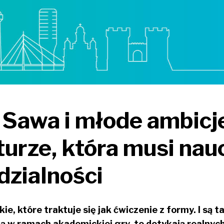
 Sawa i młode ambicj
turze, która musi nau
zialności
e, które traktuje się jak ćwiczenie z formy. I są 
ują w ramach akademickiej gry, to dotykają realnyc