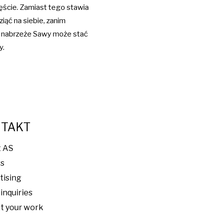
ęście. Zamiast tego stawia
ziąć na siebie, zanim
e, nabrzeże Sawy może stać
y.
NTAKT
t AS
rs
tising
inquiries
t your work