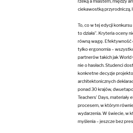
rzeką a miastem, między am
ciekawostką przyrodniczą, l
To, co w tej edycji konkurs
to działa”. Kryteria oceny
równą wagę. Efektywność e
tylko ergonomia – wszystko
partnerów takich jak World
nie o hasłach. Studenci do
konkretne decyzje projektow
architektonicznych deklarac
ponad 30 krajów, dwuetapow
Teachers’ Days, materiały e
procesem, w którym równie 
wydarzenia. W świecie, w k
myślenia – jeszcze bez presj