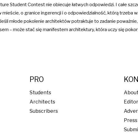
ture Student Contest nie obiecuje łatwych odpowiedzi. I całe szcz
w mieście, o granice ingerencji i o odpowiedzialność, którą trzeba w
 Jeśli młode pokolenie architektów potraktuje to zadanie poważni
sem – może stać się manifestem architektury, która uczy się pokor
PRO
KO
Students
Abou
Architects
Edito
Subscribers
Adver
Press 
Submi