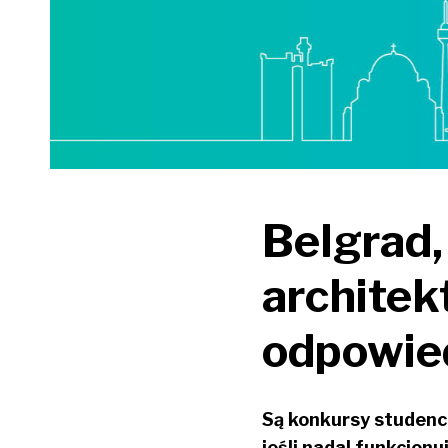
Belgrad,
architek
odpowied
Są konkursy studencki
jeśli nadal funkcjon