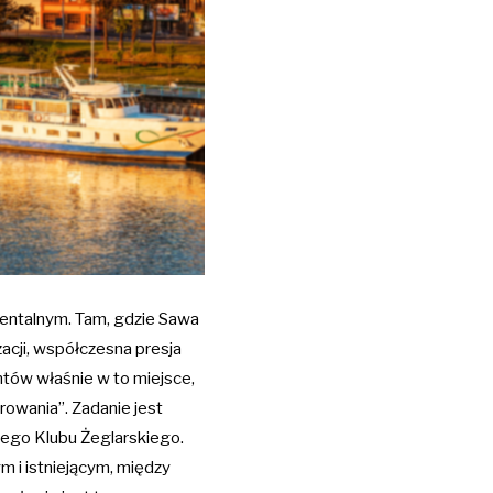
mentalnym. Tam, gdzie Sawa
acji, współczesna presja
ntów właśnie w to miejsce,
arowania”.
Zadanie jest
ego Klubu Żeglarskiego.
m i istniejącym, między