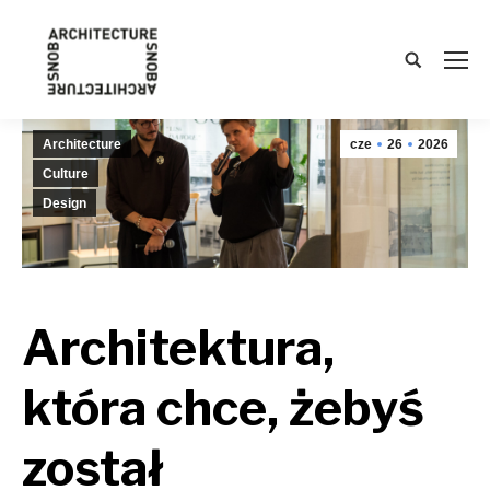
Search:
Architecture
cze
26
2026
Culture
Design
Architektura,
która chce, żebyś
został