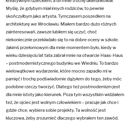
kreatywnym dzieckiem, a on mnie trochę ukierunkował.
Myślę, że gdybym miał innych rodziców, to pewnie
skończyłbym jako artysta. Tymczasem poszedłem na
architekturę we Wrocławiu. Miałem bardzo dużo różnych
zainteresowań, zawsze lubiłem się uczyć, choć
niekoniecznie przekładało się to na dobre oceny w szkole.
Jakimś przełomowym dla mnie momentem było, kiedy w
wieku dziesięciu lat tata zabrał mnie na otwarcie Haas-Haus
– postmodernistycznego budynku we Wiedniu. To bardzo
wielowątkowe wydarzenie, które mocno zapadło mi w
pamięć i trochę podświadomie dążyłem do tego, żeby móc
podobne rzeczy tworzyć. Dlatego też postmodernizm jest
dla mnie istoty jako kierunek. Poza tym wszystkim widziałem
też, że ojciec jest wolnym człowiekiem – pracuje jak chce i
gdzie chce, wybiera sobie projekty. Ta wolność jest
kluczowa, żeby zrozumieć dlaczego wybrałem ten zawód.