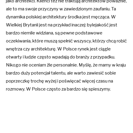
jako architekci. Klienci też nie traktują architektów poważnie,
ale to ma swoje przyczyny w zawiedzionym zaufaniu. Ta
dynamika polskiej architektury środka jest męcząca. W
Wielkiej Brytanii jest na przykład inaczej: bylejakość jest
bardzo niemile widziana, są pewne podstawowe
oczekiwania, które muszą spełnić wszyscy, którzy chcą robić
wnętrza czy architekturę. W Polsce rynek jest ciągle
otwarty i ludzie często wpadają do branży z przypadku.
Nikogo nie oceniam źle personalnie. Myślę, że mamy w kraju
bardzo duży potencjał talentu, ale warto zawiesić sobie
poprzeczkę trochę wyżej i poświęcać więcej czasu na
rozmowy. W Polsce często za bardzo się spieszymy.