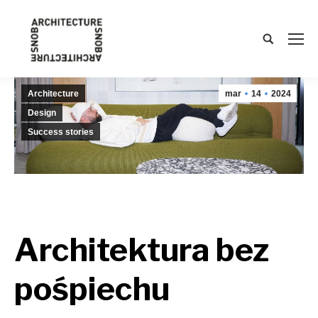
Search:
Architecture
mar
14
2024
Design
Success stories
Architektura bez
pośpiechu