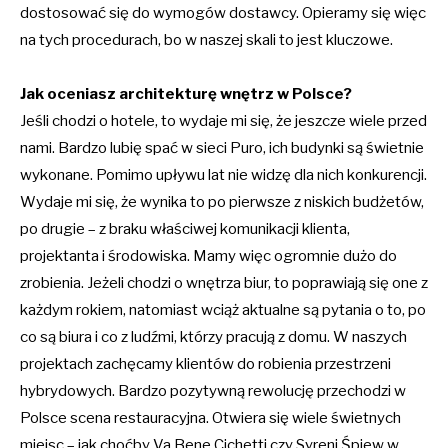
dostosować się do wymogów dostawcy. Opieramy się więc
na tych procedurach, bo w naszej skali to jest kluczowe.
Jak oceniasz architekturę wnętrz w Polsce?
Jeśli chodzi o hotele, to wydaje mi się, że jeszcze wiele przed
nami. Bardzo lubię spać w sieci Puro, ich budynki są świetnie
wykonane. Pomimo upływu lat nie widzę dla nich konkurencji.
Wydaje mi się, że wynika to po pierwsze z niskich budżetów,
po drugie – z braku właściwej komunikacji klienta,
projektanta i środowiska. Mamy więc ogromnie dużo do
zrobienia. Jeżeli chodzi o wnętrza biur, to poprawiają się one z
każdym rokiem, natomiast wciąż aktualne są pytania o to, po
co są biura i co z ludźmi, którzy pracują z domu. W naszych
projektach zachęcamy klientów do robienia przestrzeni
hybrydowych. Bardzo pozytywną rewolucję przechodzi w
Polsce scena restauracyjna. Otwiera się wiele świetnych
miejsc – jak choćby Va Bene Cichetti czy Syreni Śpiew w