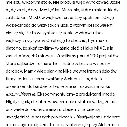
miejscu, w którym stoję. Nie próbuję więc wyrokować, gdzie
będę za pięć czy dziesięć lat. Marzenia, które miałem, kiedy
zakładałem MIXD, w większości zostały spełnione. Czuję
wdzięczność do wszystkich ludzi, z którymi pracowałem,
cieszę się, że to wszystko się udało w zdrowiu i bez
większych kryzysów. Celebruję to obecnie, być może
dlatego, że skończyliśmy właśnie pięć lat jako MIXD, a ja
zaraz kończę 40 rok życia. Zrobiliśmy ponad 100 projektów,
które są bardzo różnorodne i trudno zebrać je w spójny
dorobek. Mamy więc plany na kilka wewnętrznych działów
firmy. Jeden z nich nazwaliśmy Alchemia – będzie to
przestrzeń do bardziej artystycznego rozwoju na rynku
luxury lifestyle
. Eksperymentujemy z produktami i modą.
Nigdy się nią nie interesowałem, ale ostatnio widzę, że ma
ona wiele do zaoferowania i próbujemy mocniej ją
uwzględniać w naszych projektach.
Lifestyle
jest już dobrze
rozumianym pojęciem. To, co nas interesuje przy Alchemii, to