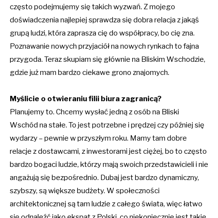
często podejmujemy się takich wyzwań. Z mojego
doświadczenia najlepiej sprawdza się dobra relacja z jakąś
grupą ludzi, która zaprasza cię do współpracy, bo cię zna.
Poznawanie nowych przyjaciół na nowych rynkach to fajna
przygoda. Teraz skupiam się głównie na Bliskim Wschodzie,
gdzie już mam bardzo ciekawe grono znajomych.
Myślicie o otwieraniu filii biura zagranicą?
Planujemy to. Chcemy wysłać jedną z osób na Bliski
Wschód na stałe. To jest potrzebne i prędzej czy później się
wydarzy – pewnie w przyszłym roku. Mamy tam dobre
relacje z dostawcami, z inwestorami jest ciężej, bo to często
bardzo bogaci ludzie, którzy mają swoich przedstawicieli i nie
angażują się bezpośrednio. Dubaj jest bardzo dynamiczny,
szybszy, są większe budżety. W społeczności
architektonicznej są tam ludzie z całego świata, więc łatwo
się odnaleźć jako ekspat z Polski, co niekoniecznie jest takie