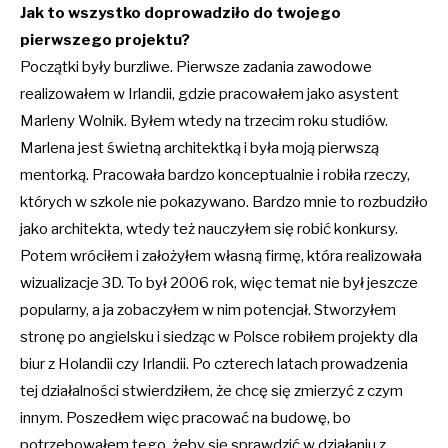
Jak to wszystko doprowadziło do twojego
pierwszego projektu?
Początki były burzliwe. Pierwsze zadania zawodowe
realizowałem w Irlandii, gdzie pracowałem jako asystent
Marleny Wolnik. Byłem wtedy na trzecim roku studiów.
Marlena jest świetną architektką i była moją pierwszą
mentorką. Pracowała bardzo konceptualnie i robiła rzeczy,
których w szkole nie pokazywano. Bardzo mnie to rozbudziło
jako architekta, wtedy też nauczyłem się robić konkursy.
Potem wróciłem i założyłem własną firmę, która realizowała
wizualizacje 3D. To był 2006 rok, więc temat nie był jeszcze
popularny, a ja zobaczyłem w nim potencjał. Stworzyłem
stronę po angielsku i siedząc w Polsce robiłem projekty dla
biur z Holandii czy Irlandii. Po czterech latach prowadzenia
tej działalności stwierdziłem, że chcę się zmierzyć z czym
innym. Poszedłem więc pracować na budowę, bo
potrzebowałem tego, żeby się sprawdzić w działaniu z