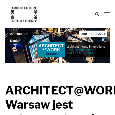
Search:
Architecture
mar
19
2024
Design
ARCHITECT@WOR
Warsaw jest