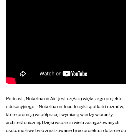
Podcast „Nokelina on Air” jest częścią większego projektu
edukacyjnego – Nokelina on Tour. To cykl spotkań i rozmów,
które promują współpracę i wymianę wiedzy w branży
architektonicznej. Dzięki wsparciu wielu zaangażowanych
osób, możliwe było zrealizowanie tego projektu i dotarcie do