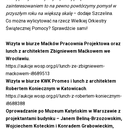
zainteresowaniem to na pewno powtórzymy pomysł w
przyszłym roku na większą skalę
– dodaje Szczelina.
Co można wylicytować na rzecz Wielkiej Orkiestry
Świątecznej Pomocy? Sprawdźcie sami!
Wizyta w biurze Maćków Pracownia Projektowa oraz
lunch z architektem Zbigniewem Maćkowem we
Wrocławiu.
https://aukcje.wosp.org.pl/lunch-ze-zbigniewem-
mackowem-i8689513
Wizyta w biurze KWK Promes i lunch z architektem
Robertem Koniecznym w Katowicach
.
https://aukcje.wosp.org.pl/lunch-z-robertem-koniecznym-
i8688388
Oprowadzanie po Muzeum Katyńskim w Warszawie z
projektantami budynku – Janem Beliną-Brzozowskim,
Wojciechem Koteckim i Konradem Grabowieckim,