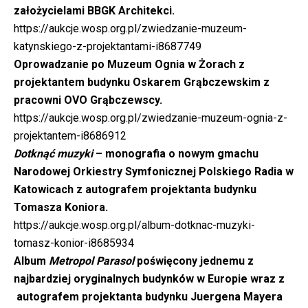
założycielami BBGK Architekci.
https://aukcje.wosp.org.pl/zwiedzanie-muzeum-
katynskiego-z-projektantami-i8687749
Oprowadzanie po Muzeum Ognia w Żorach z
projektantem budynku Oskarem Grąbczewskim z
pracowni OVO Grąbczewscy.
https://aukcje.wosp.org.pl/zwiedzanie-muzeum-ognia-z-
projektantem-i8686912
Dotknąć muzyki
– monografia o nowym gmachu
Narodowej Orkiestry Symfonicznej Polskiego Radia w
Katowicach z autografem projektanta budynku
Tomasza Koniora.
https://aukcje.wosp.org.pl/album-dotknac-muzyki-
tomasz-konior-i8685934
Album
Metropol Parasol
poświęcony jednemu z
najbardziej oryginalnych budynków w Europie wraz z
autografem projektanta budynku Juergena Mayera