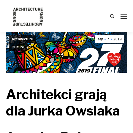
Search:
Architecture
sty
7
2019
Culture
Architekci grają
dla Jurka Owsiaka