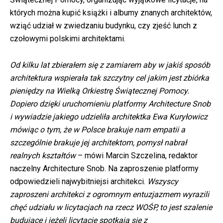
których można kupić książki i albumy znanych architektów,
wziąć udział w zwiedzaniu budynku, czy zjeść lunch z
czołowymi polskimi architektami.
Od kilku lat zbierałem się z zamiarem aby w jakiś sposób
architektura wspierała tak szczytny cel jakim jest zbiórka
pieniędzy na Wielką Orkiestrę Świątecznej Pomocy.
Dopiero dzięki uruchomieniu platformy Architecture Snob
i wywiadzie jakiego udzieliła architektka Ewa Kuryłowicz
mówiąc o tym, że w Polsce brakuje nam empatii a
szczególnie brakuje jej architektom, pomysł nabrał
realnych kształtów
– mówi Marcin Szczelina, redaktor
naczelny Architecture Snob. Na zaproszenie platformy
odpowiedzieli najwybitniejsi architekci.
Wszyscy
zaproszeni architekci z ogromnym entuzjazmem wyrazili
chęć udziału w licytacjach na rzecz WOŚP, to jest szalenie
budujące i jeżeli licytacje spotkają się z