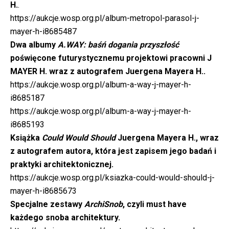
H.
.
https://aukcje.wosp.org.pl/album-metropol-parasol-j-
mayer-h-i8685487
Dwa albumy
A.WAY: baśń dogania przyszłość
poświęcone futurystycznemu projektowi pracowni J
MAYER H. wraz z autografem Juergena Mayera H..
https://aukcje.wosp.org.pl/album-a-way-j-mayer-h-
i8685187
https://aukcje.wosp.org.pl/album-a-way-j-mayer-h-
i8685193
Książka
Could Would Should
Juergena Mayera H., wraz
z autografem autora, która jest zapisem jego badań i
praktyki architektonicznej.
https://aukcje.wosp.org.pl/ksiazka-could-would-should-j-
mayer-h-i8685673
Specjalne zestawy
ArchiSnob
, czyli must have
każdego snoba architektury.