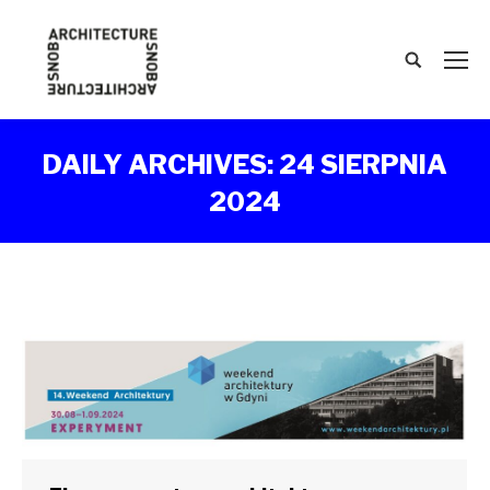
Search:
DAILY ARCHIVES:
24 SIERPNIA
2024
You are here: